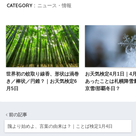
CATEGORY :
ニュース・情報
世界初の蚊取り線香、形状は渦巻
お天気検定4月1日｜4
き／棒状／円錐？｜お天気検定6
あったことは札幌降雪量
月5日
京雪/那覇冬日？
前の記事
隗より始めよ、言葉の由来は？｜ことば検定1月4日