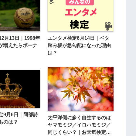
2月13日｜1998年
エンタメ検定6月14日｜ベタ
が増えたらボーナ
踏み板が急勾配になった理由
は？
定9月6日｜阿部詩
太平洋側に多く自生するのは
ものは？
ヤマモミジ／イロハモミジ／
同じくらい？｜お天気検定12