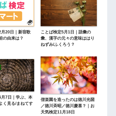
2月20日｜新宿歌
ことば検定5月1日｜語彙の
前の由来は？
彙、漢字の元々の意味ははり
ねずみ/ふくろう？
6月7日｜学ぶ、本
偕楽園を造ったのは徳川光圀
よく見る/まねてす
／徳川斉昭／徳川慶喜？｜お
天気検定11月18日