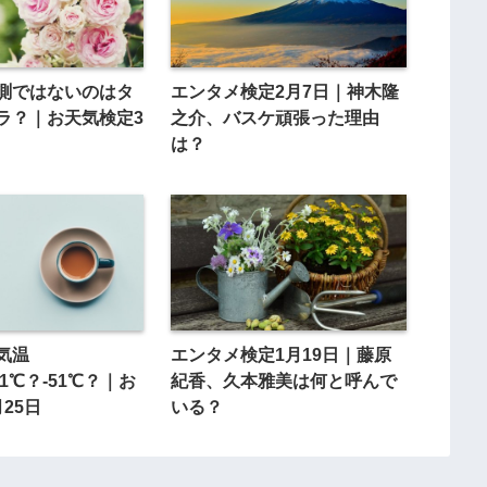
測ではないのはタ
エンタメ検定2月7日｜神木隆
ラ？｜お天気検定3
之介、バスケ頑張った理由
は？
気温
エンタメ検定1月19日｜藤原
41℃？-51℃？｜お
紀香、久本雅美は何と呼んで
25日
いる？