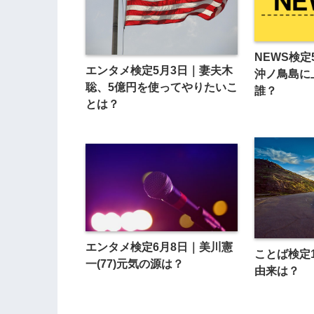
NEWS検定
エンタメ検定5月3日｜妻夫木
沖ノ鳥島に
聡、5億円を使ってやりたいこ
誰？
とは？
エンタメ検定6月8日｜美川憲
ことば検定
一(77)元気の源は？
由来は？