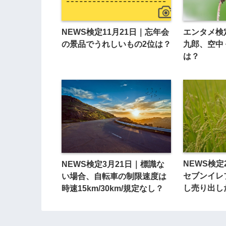
NEWS検定11月21日｜忘年会
エンタメ検
の景品でうれしいもの2位は？
九郎、空中
は？
NEWS検定
NEWS検定3月21日｜標識な
セブンイレ
い場合、自転車の制限速度は
し売り出し
時速15km/30km/規定なし？