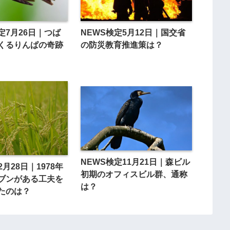
定7月26日｜つば
NEWS検定5月12日｜国交省
くるりんぱの奇跡
の防災教育推進策は？
NEWS検定11月21日｜森ビル
2月28日｜1978年
初期のオフィスビル群、通称
ブンがある工夫を
は？
たのは？