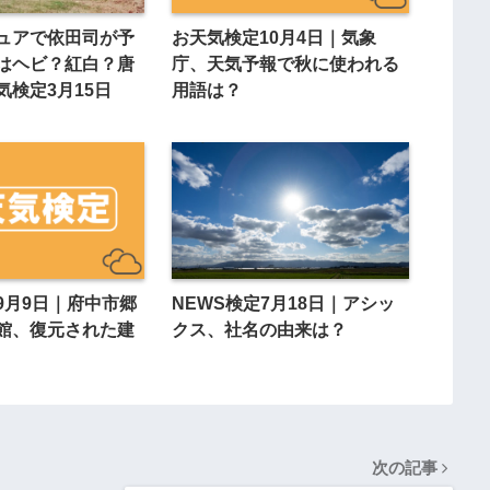
ュアで依田司が予
お天気検定10月4日｜気象
はヘビ？紅白？唐
庁、天気予報で秋に使われる
気検定3月15日
用語は？
9月9日｜府中市郷
NEWS検定7月18日｜アシッ
館、復元された建
クス、社名の由来は？
次の記事