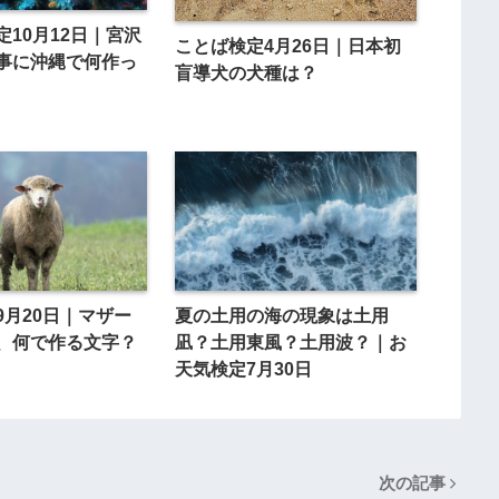
定10月12日｜宮沢
ことば検定4月26日｜日本初
事に沖縄で何作っ
盲導犬の犬種は？
9月20日｜マザー
夏の土用の海の現象は土用
、何で作る文字？
凪？土用東風？土用波？｜お
天気検定7月30日
次の記事