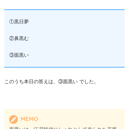
①黒日夢
②鼻黒む
③面黒い
このうち本日の答えは、③面黒い でした。
MEMO