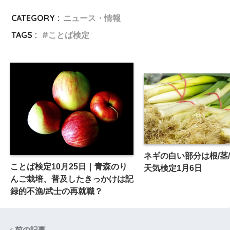
CATEGORY :
ニュース・情報
TAGS :
ことば検定
ネギの白い部分は根/茎
ことば検定10月25日｜青森のり
天気検定1月6日
んご栽培、普及したきっかけは記
録的不漁/武士の再就職？
前の記事