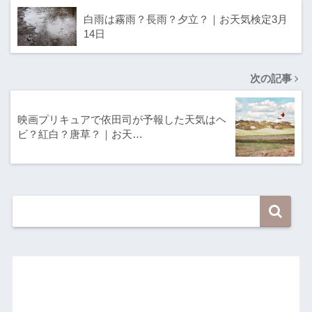
白雨は霧雨？長雨？夕立？｜お天気検定3月
14日
次の記事
映画プリキュアで依田司が予報した天気はヘ
ビ？紅白？唐草？｜お天…