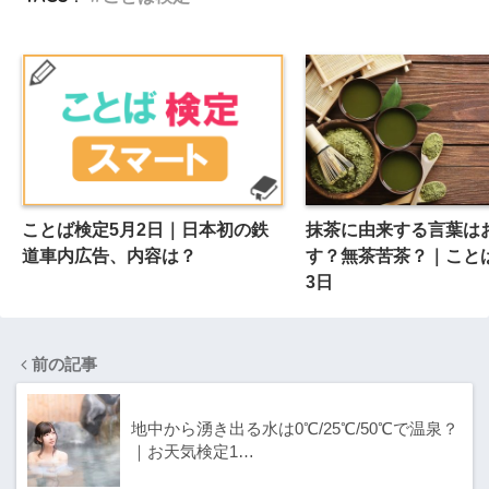
ことば検定5月2日｜日本初の鉄
抹茶に由来する言葉は
道車内広告、内容は？
す？無茶苦茶？｜こと
3日
前の記事
地中から湧き出る水は0℃/25℃/50℃で温泉？
｜お天気検定1…