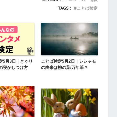
TAGS :
ことば検定
定5月3日｜きゃり
ことば検定5月2日｜シシャモ
の寝かしつけ方
の由来は柳の葉/万年筆？