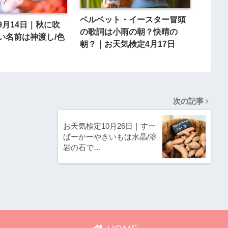
ベルベット・イースター冒頭
9月14日｜秋に吹
の歌詞は小雨の朝？快晴の
い名前は神渡し/色
朝？｜お天気検定4月17日
次の記事
お天気検定10月26日｜すー
ぱーかーやきいもは水晶/溶
岩の石で…