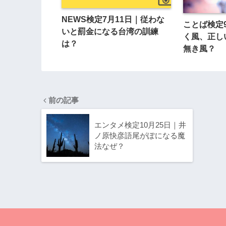
NEWS検定7月11日｜従わな
ことば検定
いと罰金になる台湾の訓練
く風、正し
は？
無き風？
前の記事
エンタメ検定10月25日｜井
ノ原快彦語尾がぽになる魔
法なぜ？