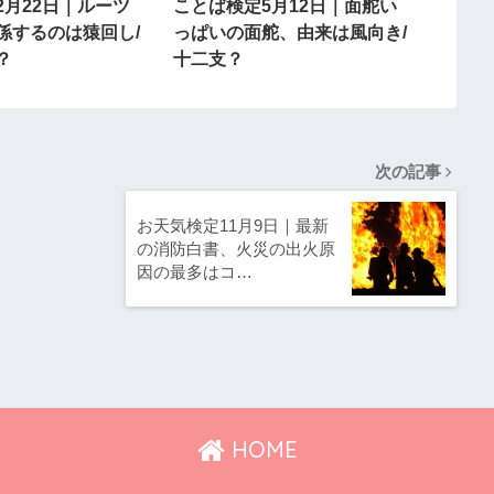
2月22日｜ルーツ
ことば検定5月12日｜面舵い
係するのは猿回し/
っぱいの面舵、由来は風向き/
？
十二支？
次の記事
お天気検定11月9日｜最新
の消防白書、火災の出火原
因の最多はコ…
HOME