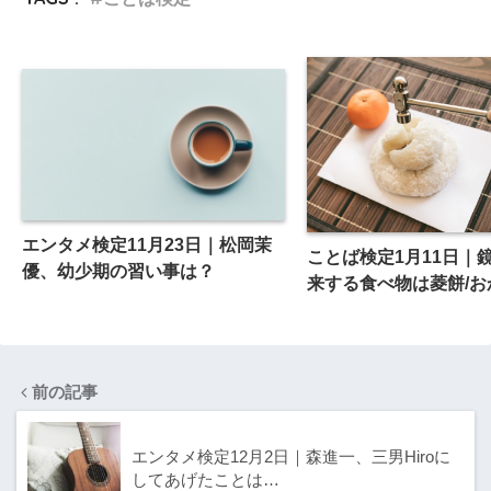
エンタメ検定11月23日｜松岡茉
ことば検定1月11日｜
優、幼少期の習い事は？
来する食べ物は菱餅/お
前の記事
エンタメ検定12月2日｜森進一、三男Hiroに
してあげたことは…