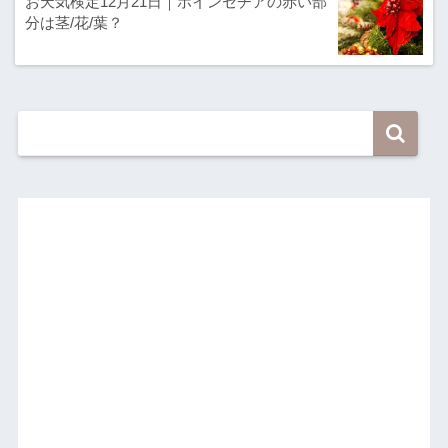
お天気検定12月21日｜ポインセチアの赤い部
分は茎/花/葉？