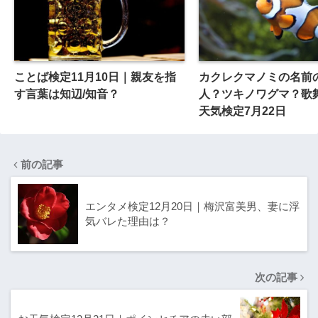
ことば検定11月10日｜親友を指
カクレクマノミの名前
す言葉は知辺/知音？
人？ツキノワグマ？歌
天気検定7月22日
前の記事
エンタメ検定12月20日｜梅沢富美男、妻に浮
気バレた理由は？
次の記事