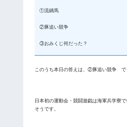
①流鏑馬
②豚追い競争
③おみくじ何だった？
このうち本日の答えは、②豚追い競争 で
日本初の運動会・競闘遊戯は海軍兵学寮で行
そうです。