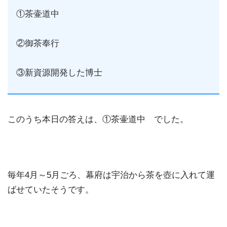
①茶壷道中
②御茶奉行
③新資源開発した博士
このうち本日の答えは、①茶壷道中 でした。
毎年4月～5月ごろ、幕府は宇治から茶を壺に入れて運
ばせていたそうです。