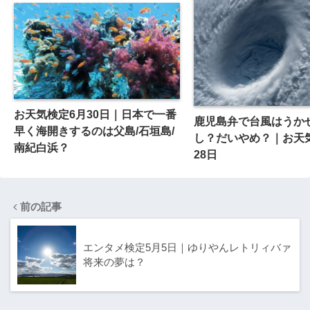
お天気検定6月30日｜日本で一番
鹿児島弁で台風はうか
早く海開きするのは父島/石垣島/
し？だいやめ？｜お天
南紀白浜？
28日
前の記事
エンタメ検定5月5日｜ゆりやんレトリィバァ
将来の夢は？