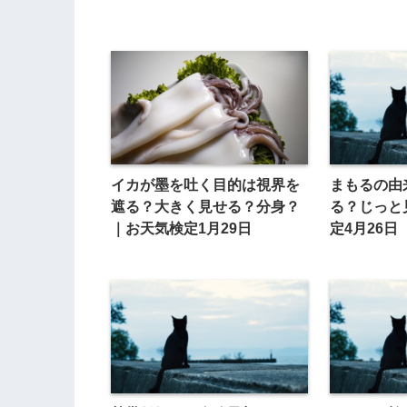
イカが墨を吐く目的は視界を
まもるの由
遮る？大きく見せる？分身？
る？じっと
｜お天気検定1月29日
定4月26日