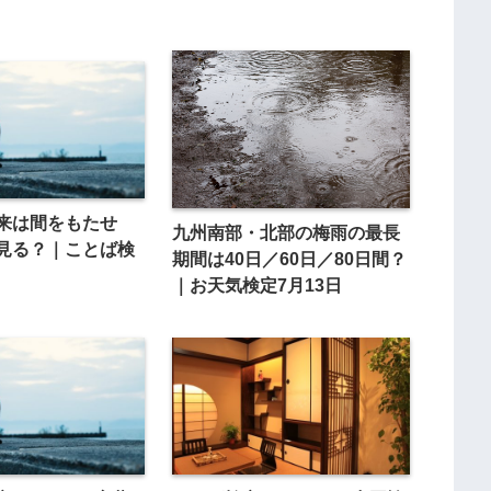
来は間をもたせ
九州南部・北部の梅雨の最長
見る？｜ことば検
期間は40日／60日／80日間？
｜お天気検定7月13日