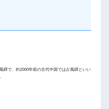
鐸で、約2000年前の古代中国では占風鐸といい
。