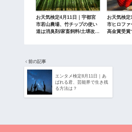
お天気検定4月11日｜宇都宮
お天気検定
市若山農場、竹チップの使い
市ヒロファ
道は消臭剤/家畜飼料/土壌改
高金賞受賞
良？
前の記事
エンタメ検定8月11日｜あ
ばれる君、芸能界で生き残
る方法は？