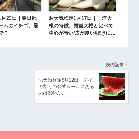
1月23日｜春日部
お天気検定1月17日｜三浦大
ームのイチゴ、最
根の特徴、青首大根と比べて
で？
中心が青い/皮が厚い/抜きにく
い？
次の記事
お天気検定8月12日｜スイ
カ割りの公式ルールにある
のは60秒/…