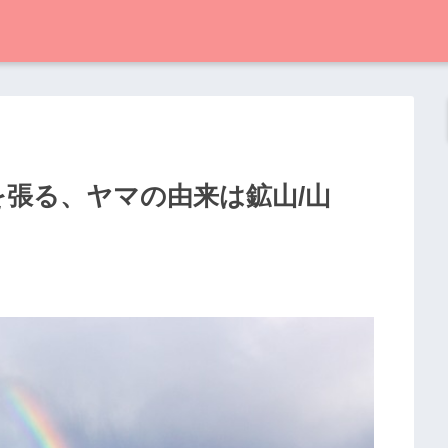
を張る、ヤマの由来は鉱山/山