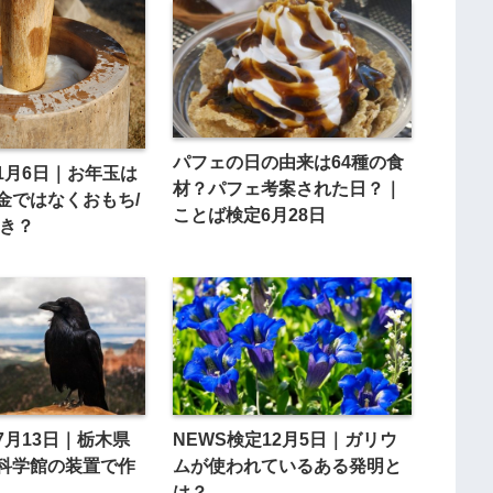
パフェの日の由来は64種の食
1月6日｜お年玉は
材？パフェ考案された日？｜
金ではなくおもち/
ことば検定6月28日
ずき？
7月13日｜栃木県
NEWS検定12月5日｜ガリウ
科学館の装置で作
ムが使われているある発明と
は？