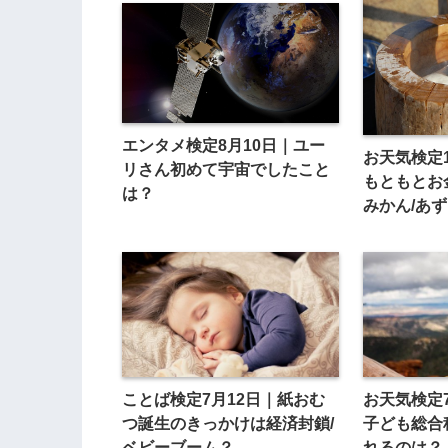
エンタメ検定8月10日｜ユー
お天気検定
リさん初めて宇宙でしたこと
もともとお
は？
みかん/あ
ことば検定7月12日｜紙おむ
お天気検定
つ誕生のきっかけは経済封鎖/
子ども総合
ベビーブーム？
れるのは？