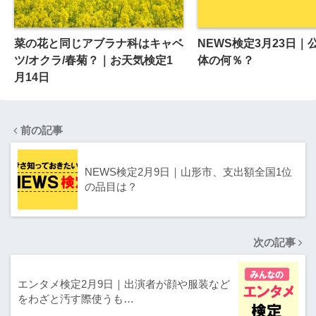
菜の花と同じアブラナ科はキャベ
NEWS検定3月23日｜
ツ/オクラ/春菊？｜お天気検定1
体の何％？
月14日
前の記事
NEWS検定2月9日｜山形市、支出額全国1位
の品目は？
次の記事
エンタメ検定2月9日｜出演者が顔や服装など
をわざと汚す際使うも…