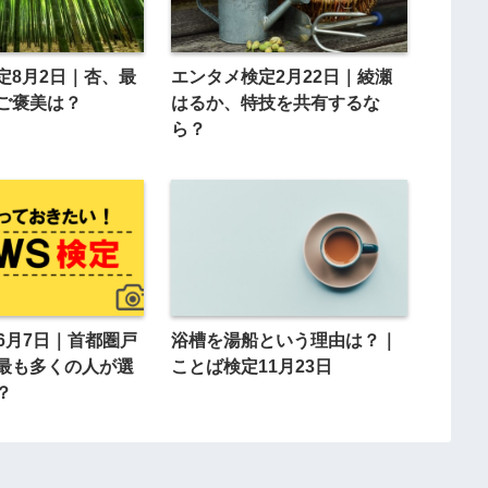
定8月2日｜杏、最
エンタメ検定2月22日｜綾瀬
ご褒美は？
はるか、特技を共有するな
ら？
6月7日｜首都圏戸
浴槽を湯船という理由は？｜
最も多くの人が選
ことば検定11月23日
？