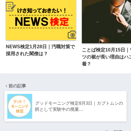
NEWS検定1月28日｜汚職対策で
ことば検定10月15日
採用された閣僚は？
ツの裾が長い理由はハン
着？
前の記事
グッドモーニング検定8月3日｜カブトムシの
餌として実験中の廃棄…