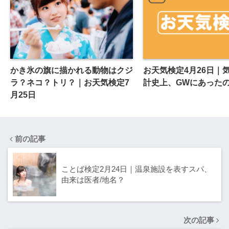
かき氷の旗に描かれる動物はクジ
お天気検定4月26日｜
ラ？ネコ？トリ？｜お天気検定7
計史上、GWにあった
月25日
前の記事
ことば検定2月24日｜温泉施設を表すスパ、
由来は医者/地名？
次の記事