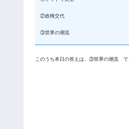
②政権交代
③世界の潮流
このうち本日の答えは、③世界の潮流 で