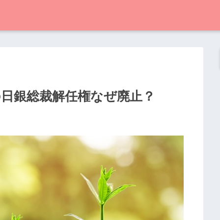
府の日銀総裁解任権なぜ廃止？