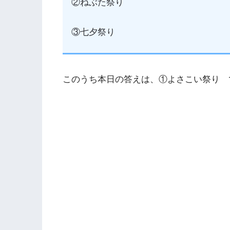
②ねぶた祭り
③七夕祭り
このうち本日の答えは、①よさこい祭り 