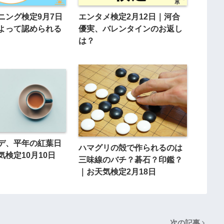
ニング検定9月7日
エンタメ検定2月12日｜河合
よって認められる
優実、バレンタインのお返し
は？
デ、平年の紅葉日
ハマグリの殻で作られるのは
検定10月10日
三味線のバチ？碁石？印鑑？
｜お天気検定2月18日
次の記事