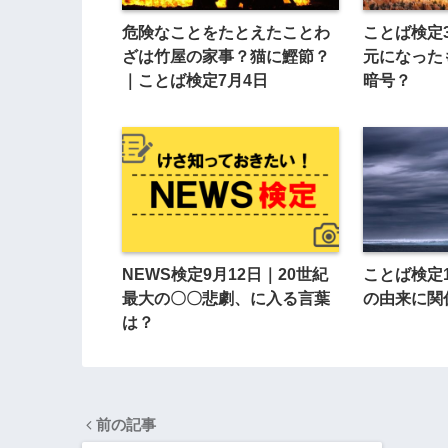
危険なことをたとえたことわ
ことば検定
ざは竹屋の家事？猫に鰹節？
元になった
｜ことば検定7月4日
暗号？
NEWS検定9月12日｜20世紀
ことば検定
最大の〇〇悲劇、に入る言葉
の由来に関
は？
前の記事