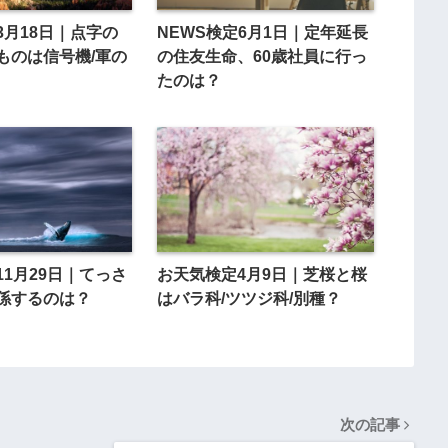
3月18日｜点字の
NEWS検定6月1日｜定年延長
ものは信号機/軍の
の住友生命、60歳社員に行っ
たのは？
11月29日｜てっさ
お天気検定4月9日｜芝桜と桜
係するのは？
はバラ科/ツツジ科/別種？
次の記事