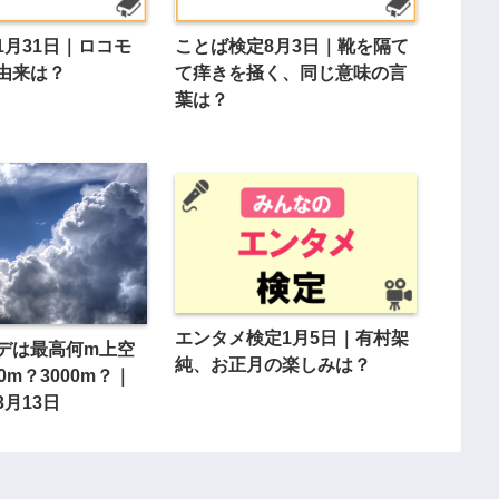
1月31日｜ロコモ
ことば検定8月3日｜靴を隔て
由来は？
て痒きを掻く、同じ意味の言
葉は？
エンタメ検定1月5日｜有村架
デは最高何m上空
純、お正月の楽しみは？
0m？3000m？｜
月13日