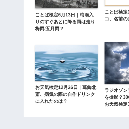
ことば検定
ことば検定6月13日｜梅雨入
コ、名前の
りのすぐあとに降る雨は走り
梅雨/五月雨？
お天気検定12月26日｜葛飾北
ラジオゾン
斎、病気の際の自作ドリンク
を撮影？30
に入れたのは？
お天気検定3