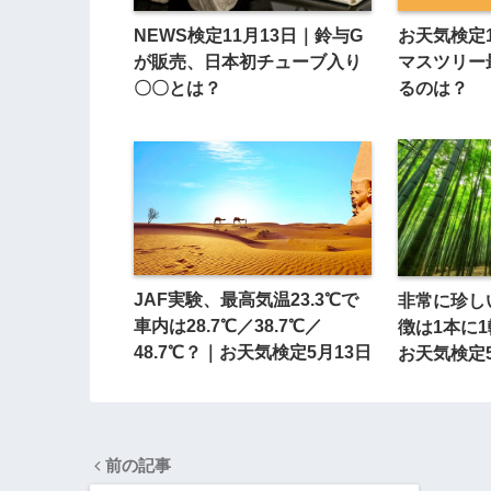
NEWS検定11月13日｜鈴与G
お天気検定
が販売、日本初チューブ入り
マスツリー
〇〇とは？
るのは？
JAF実験、最高気温23.3℃で
非常に珍し
車内は28.7℃／38.7℃／
徴は1本に
48.7℃？｜お天気検定5月13日
お天気検定
前の記事