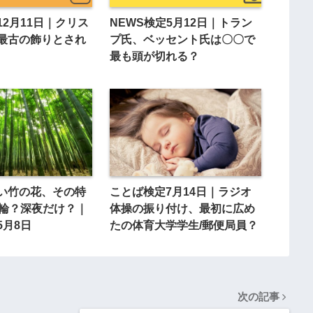
12月11日｜クリス
NEWS検定5月12日｜トラン
最古の飾りとされ
プ氏、ベッセント氏は〇〇で
最も頭が切れる？
い竹の花、その特
ことば検定7月14日｜ラジオ
1輪？深夜だけ？｜
体操の振り付け、最初に広め
5月8日
たの体育大学学生/郵便局員？
次の記事