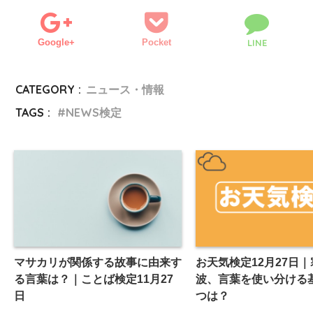
Google+
Pocket
LINE
CATEGORY :
ニュース・情報
TAGS :
NEWS検定
マサカリが関係する故事に由来す
お天気検定12月27日
る言葉は？｜ことば検定11月27
波、言葉を使い分ける
日
つは？