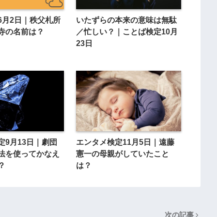
6月2日｜秩父札所
いたずらの本来の意味は無駄
寺の名前は？
／忙しい？｜ことば検定10月
23日
定9月13日｜劇団
エンタメ検定11月5日｜遠藤
法を使ってかなえ
憲一の母親がしていたこと
？
は？
次の記事