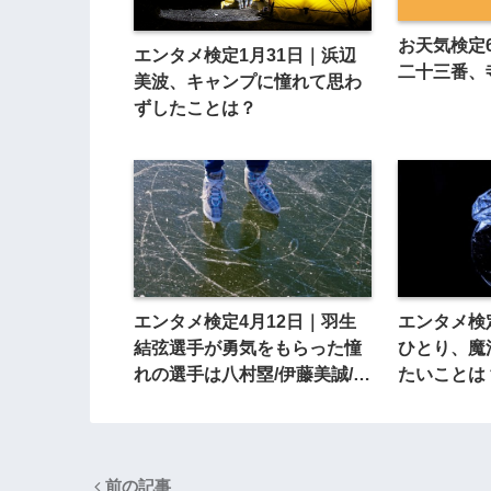
お天気検定
エンタメ検定1月31日｜浜辺
二十三番、
美波、キャンプに憧れて思わ
ずしたことは？
エンタメ検定4月12日｜羽生
エンタメ検
結弦選手が勇気をもらった憧
ひとり、魔
れの選手は八村塁/伊藤美誠/内
たいことは
村航平？
前の記事