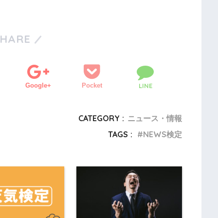
SHARE
Google+
Pocket
LINE
CATEGORY :
ニュース・情報
TAGS :
NEWS検定