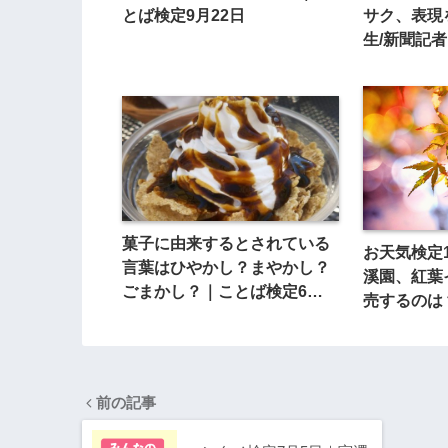
とば検定9月22日
サク、表現
生/新聞記
菓子に由来するとされている
お天気検定
言葉はひやかし？まやかし？
溪園、紅葉
ごまかし？｜ことば検定6月
売するのは
14日
前の記事