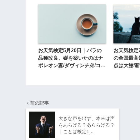
お天気検定5月20日｜バラの
お天気検定
品種改良、礎を築いたのはナ
の全国最高
ポレオン妻/ダヴィンチ弟/コロ
点は大館/新
ンブス娘？
前の記事
大きな声を出す、本来は声
をあらげる？あららげる？
｜ことば検定1…