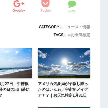
Google+
Pocket
LINE
CATEGORY :
ニュース・情報
TAGS :
お天気検定
4月27日｜中曽根
アメリカ気象局が予報し降っ
荘の日の出山荘に
たのはいん石／宇宙船／イグ
？
アナ？｜お天気検定1月31日