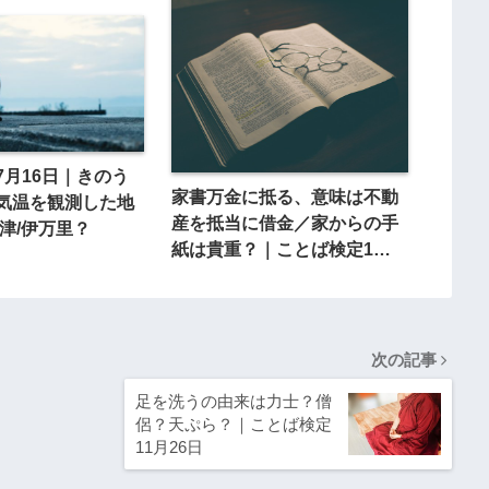
7月16日｜きのう
家書万金に抵る、意味は不動
気温を観測した地
産を抵当に借金／家からの手
津/伊万里？
紙は貴重？｜ことば検定1月
14日
次の記事
足を洗うの由来は力士？僧
侶？天ぷら？｜ことば検定
11月26日