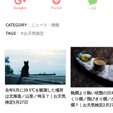
Google+
Pocket
LINE
CATEGORY :
ニュース・情報
TAGS :
お天気検定
去年5月に39.5℃を観測した場所
熱燗より熱い状態の日
は北海道／山形／埼玉？｜お天気
くり燗／飛びきり燗／
検定5月27日
燗？｜お天気検定2月2