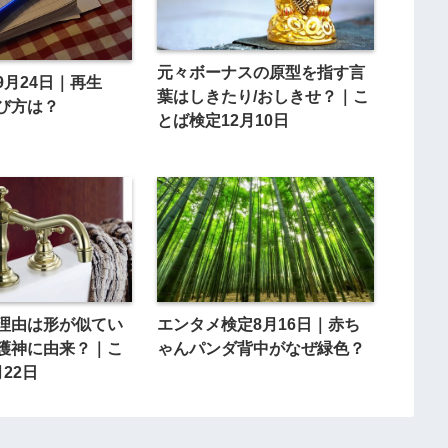
元々ボーナスの原型を指す言
9月24日｜再生
葉はしきたり/おしきせ？｜こ
び方は？
とば検定12月10日
理由は形が似てい
エンタメ検定8月16日｜赤ち
護神に由来？｜こ
ゃんパンダ背中がなぜ緑色？
22日