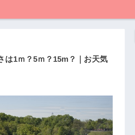
は1ｍ？5ｍ？15m？｜お天気