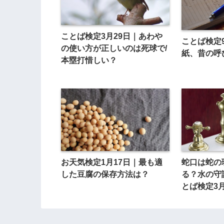
ことば検定3月29日｜あわや
ことば検定
の使い方が正しいのは死球で/
紙、昔の呼
本塁打惜しい？
お天気検定1月17日｜最も適
蛇口は蛇の
した豆腐の保存方法は？
る？水の守
とば検定3月