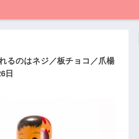
れるのはネジ／板チョコ／爪楊
6日