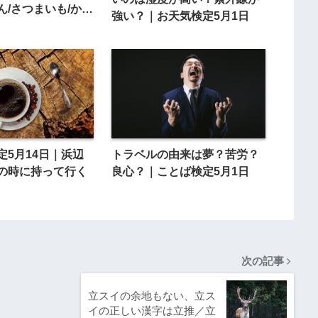
ん/さつまいも/かぼ
強い？｜お天気検定5月1日
定5月14日｜浜辺
トラベルの由来は夢？苦労？
の時に持って行く
良心？｜ことば検定5月1日
次の記事
立スイの余地もない、立ス
イの正しい漢字は立推／立