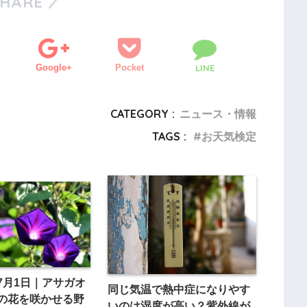
SHARE
Google+
Pocket
LINE
CATEGORY :
ニュース・情報
TAGS :
お天気検定
7月1日｜アサガオ
同じ気温で熱中症になりやす
の花を咲かせる野
いのは湿度が高い？紫外線が