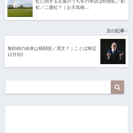
虹に関する言葉のうち冬の季語は時雨虹／初
虹／二重虹？｜お天気検…
次の記事
無鉄砲の由来は格闘技／漢文？｜ことば検定
12月9日