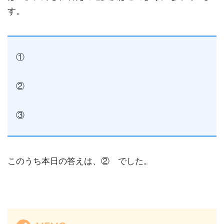
す。
①
②
③
このうち本日の答えは、② でした。