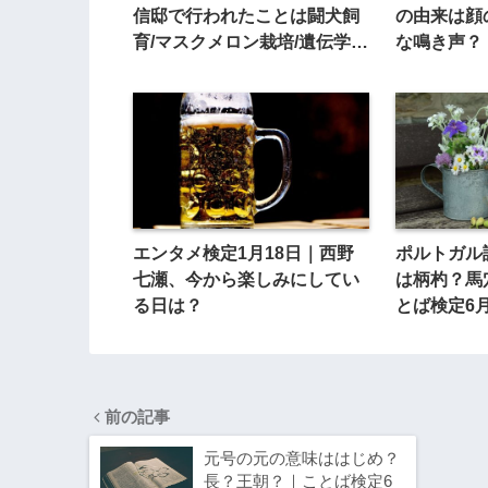
信邸で行われたことは闘犬飼
の由来は顔
育/マスクメロン栽培/遺伝学研
な鳴き声？
究員？
エンタメ検定1月18日｜西野
ポルトガル
七瀬、今から楽しみにしてい
は柄杓？馬
る日は？
とば検定6月
前の記事
元号の元の意味ははじめ？
長？王朝？｜ことば検定6