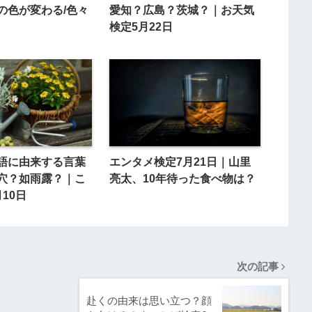
の色が変わる/色々
愛知？広島？茨城？｜お天気
検定5月22日
語に由来する言葉
エンタメ検定7月21日｜山里
穴？如雨露？｜こ
亮太、10年待った食べ物は？
10日
次の記事
赴くの由来は思い立つ？顔