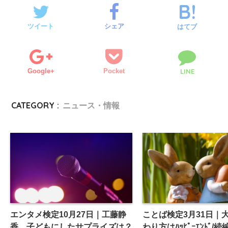
ツイート
シェア
はてブ
Google+
Pocket
LINE
CATEGORY :
ニュース・情報
エンタメ検定10月27日｜工藤静
ことば検定3月31日｜
香、子どもにしたサプライズは？
わり方はﾊｯﾋﾟｰｴﾝﾄﾞ/