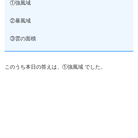
①強風域
②暴風域
③雲の面積
このうち本日の答えは、①強風域 でした。