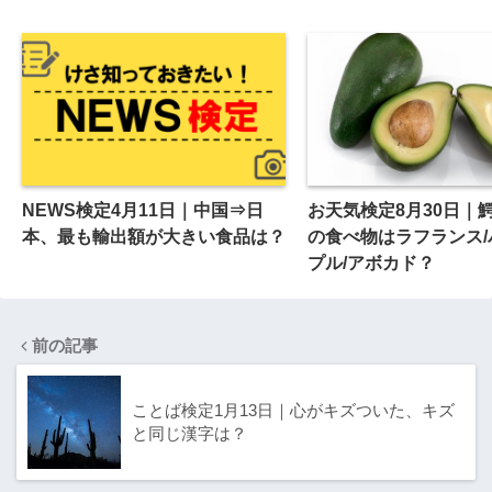
NEWS検定4月11日｜中国⇒日
お天気検定8月30日｜
本、最も輸出額が大きい食品は？
の食べ物はラフランス/
プル/アボカド？
前の記事
ことば検定1月13日｜心がキズついた、キズ
と同じ漢字は？