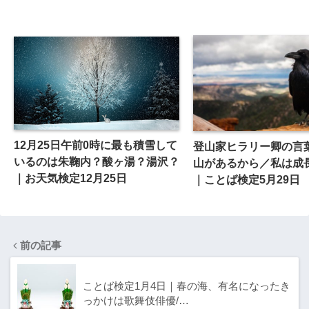
12月25日午前0時に最も積雪して
登山家ヒラリー卿の言
いるのは朱鞠内？酸ヶ湯？湯沢？
山があるから／私は成
｜お天気検定12月25日
｜ことば検定5月29日
前の記事
ことば検定1月4日｜春の海、有名になったき
っかけは歌舞伎俳優/…