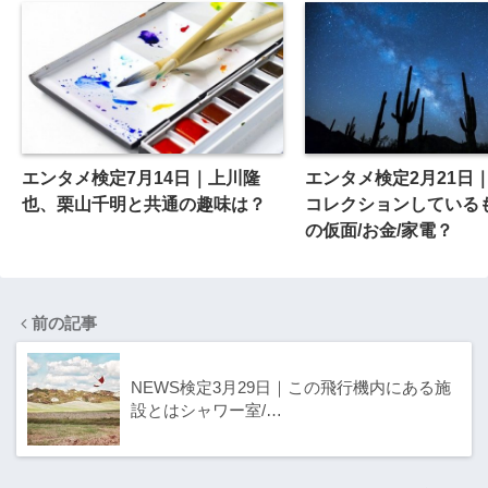
エンタメ検定7月14日｜上川隆
エンタメ検定2月21日
也、栗山千明と共通の趣味は？
コレクションしている
の仮面/お金/家電？
前の記事
NEWS検定3月29日｜この飛行機内にある施
設とはシャワー室/…