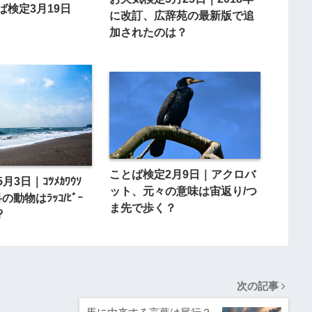
ば検定3月19日
に改訂、広辞苑の最新版で追
加されたのは？
ことば検定2月9日｜アクロバ
3日｜ｺﾂﾒｶﾜｳｿ
ット、元々の意味は宙返り/つ
の動物はﾗｯｺ/ﾋﾞｰ
ま先で歩く？
？
次の記事