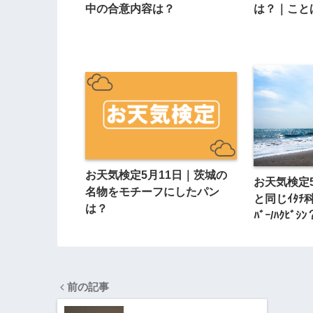
中の合意内容は？
は？｜こと
お天気検定5月11日｜茨城の
お天気検定5月
名物をモチーフにしたパン
と同じｲﾀﾁ科
は？
ﾊﾞｰ/ﾊｸﾋﾞｼﾝ
前の記事