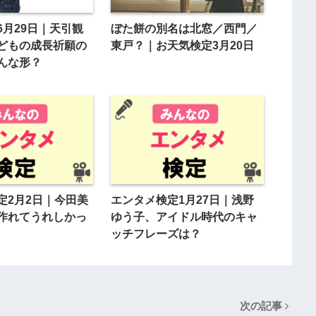
6月29日｜天引観
ぼた餅の別名は北窓／西門／
どもの成長祈願の
東戸？｜お天気検定3月20日
んな形？
定2月2日｜今田美
エンタメ検定1月27日｜浅野
作れてうれしかっ
ゆう子、アイドル時代のキャ
ッチフレーズは？
次の記事