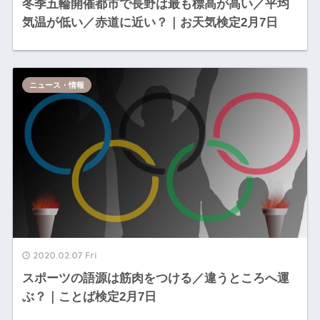
冬季五輪開催都市で長野は最も標高が高い／平均
気温が低い／赤道に近い？｜お天気検定2月7日
ニュース・情報
2020.02.07 Fri
スポーツの語源は筋肉をつける／違うところへ運
ぶ？｜ことば検定2月7日