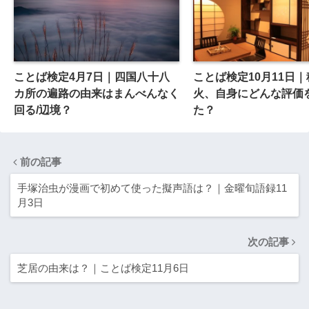
ことば検定4月7日｜四国八十八
ことば検定10月11日
カ所の遍路の由来はまんべんなく
火、自身にどんな評価
回る/辺境？
た？
前の記事
手塚治虫が漫画で初めて使った擬声語は？｜金曜旬語録11
月3日
次の記事
芝居の由来は？｜ことば検定11月6日