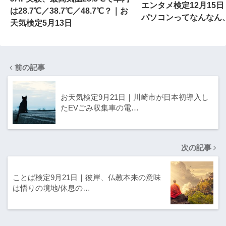
エンタメ検定12月15
は28.7℃／38.7℃／48.7℃？｜お
パソコンってなんなん
天気検定5月13日
前の記事
お天気検定9月21日｜川崎市が日本初導入し
たEVごみ収集車の電…
次の記事
ことば検定9月21日｜彼岸、仏教本来の意味
は悟りの境地/休息の…